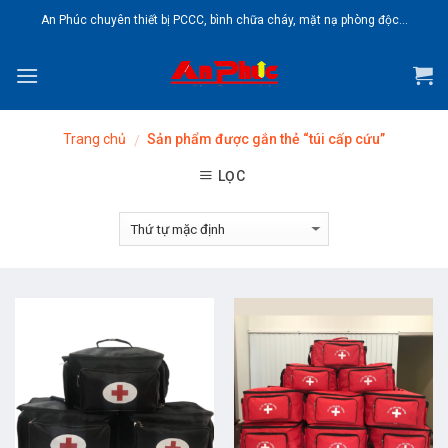
Skip
An Phúc chuyên thiết bị PCCC, bình chữa cháy, mặt nạ phòng độc...
to
content
Trang chủ
Sản phẩm được gắn thẻ “túi cấp cứu”
/
LỌC