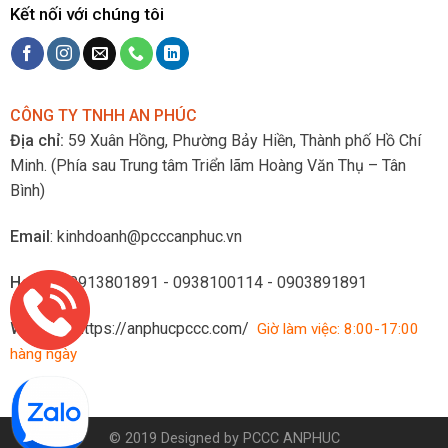
Kết nối với chúng tôi
CÔNG TY TNHH AN PHÚC
Địa chỉ:
59 Xuân Hồng, Phường Bảy Hiền, Thành phố Hồ Chí
Minh.
(Phía sau Trung tâm Triển lãm Hoàng Văn Thụ – Tân
Bình)
Email
: kinhdoanh@pcccanphuc.vn
Hotline
: 0913801891 - 0938100114 - 0903891891
Website
:
https://anphucpccc.com/
Giờ làm việc: 8:00-17:00
hàng ngày
© 2019 Designed by
PCCC ANPHUC