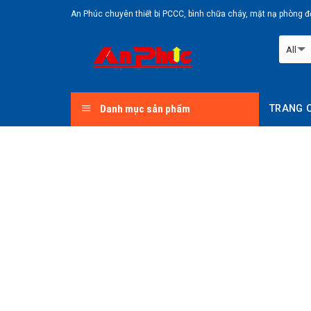
Skip
An Phúc chuyên thiết bị PCCC, bình chữa cháy, mặt nạ phòng độ
to
content
Danh mục sản phẩm
TRANG 