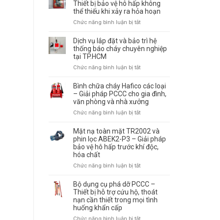
cháy
Thiết bị bảo vệ hô hấp không
–
thể thiếu khi xảy ra hỏa hoạn
tự
Tiêu
động
Chức năng bình luận bị tắt
ở
chuẩn
là
Mặt
lựa
gì?
nạ
Dịch vụ lắp đặt và bảo trì hệ
chọn
Cách
thoát
thống báo cháy chuyên nghiệp
và
hoạt
tại TP.HCM
hiểm
sử
động
đám
dụng
Chức năng bình luận bị tắt
ở
và
cháy
đúng
Dịch
vị
–
cách
vụ
Bình chữa cháy Hafico các loại
trí
Thiết
lắp
– Giải pháp PCCC cho gia đình,
lắp
bị
văn phòng và nhà xưởng
đặt
đặt
bảo
và
hiệu
Chức năng bình luận bị tắt
ở
vệ
bảo
quả
Bình
hô
trì
chữa
Mặt nạ toàn mặt TR2002 và
hấp
hệ
cháy
phin lọc ABEK2-P3 – Giải pháp
không
thống
bảo vệ hô hấp trước khí độc,
Hafico
thể
báo
hóa chất
các
thiếu
cháy
loại
khi
Chức năng bình luận bị tắt
ở
chuyên
–
xảy
Mặt
nghiệp
Giải
ra
nạ
Bộ dụng cụ phá dỡ PCCC –
tại
pháp
hỏa
toàn
Thiết bị hỗ trợ cứu hộ, thoát
TP.HCM
PCCC
hoạn
nạn cần thiết trong mọi tình
mặt
cho
huống khẩn cấp
TR2002
gia
và
Chức năng bình luận bị tắt
ở