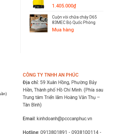
1.405.000
₫
Cuộn vòi chữa cháy D65
83MEC Bộ Quốc Phòng
Mua hàng
CÔNG TY TNHH AN PHÚC
Địa chỉ:
59 Xuân Hồng, Phường Bảy
Hiền, Thành phố Hồ Chí Minh.
(Phía sau
uần)
Trung tâm Triển lãm Hoàng Văn Thụ –
Tân Bình)
Email
: kinhdoanh@pcccanphuc.vn
Hotline
: 0913801891 - 0938100114 -