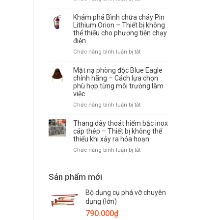
đình,
phin
Bộ
văn
lọc
dụng
Khám phá Bình chữa cháy Pin
phòng
ABEK2-
cụ
Lithium Orion – Thiết bị không
và
P3
thể thiếu cho phương tiện chạy
phá
nhà
–
điện
dỡ
xưởng
Giải
PCCC
Chức năng bình luận bị tắt
ở
pháp
–
Khám
bảo
Thiết
phá
Mặt nạ phòng độc Blue Eagle
vệ
bị
Bình
chính hãng – Cách lựa chọn
hô
hỗ
phù hợp từng môi trường làm
chữa
hấp
trợ
việc
cháy
trước
cứu
Pin
khí
Chức năng bình luận bị tắt
ở
hộ,
Lithium
độc,
Mặt
thoát
Orion
hóa
nạ
Thang dây thoát hiểm bậc inox
nạn
–
chất
phòng
cáp thép – Thiết bị không thể
cần
Thiết
thiếu khi xảy ra hỏa hoạn
độc
thiết
bị
Blue
trong
Chức năng bình luận bị tắt
ở
không
Eagle
mọi
Thang
thể
chính
tình
dây
thiếu
hãng
huống
Sản phẩm mới
thoát
cho
–
khẩn
hiểm
phương
Cách
cấp
Bộ dụng cụ phá vỡ chuyên
bậc
tiện
lựa
inox
dụng (lớn)
chạy
chọn
cáp
điện
790.000
₫
phù
thép