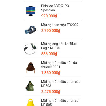
hợp
–
từng
Phin lọc ABEK2-P3
Thiết
môi
Spasciani
bị
trường
không
920.000
₫
làm
thể
việc
thiếu
Mặt nạ toàn mặt TR2002
khi
2.790.000
₫
xảy
ra
hỏa
hoạn
Mặt nạ ống dẫn khí Blue
Eagle NP375
886.000
₫
Mặt nạ trùm đầu hàn da
thuộc NP901
1.860.000
₫
Mặt nạ trùm đầu phun cát
NP503
2.475.000
₫
Mặt nạ trùm đầu phun sơn
NP 505