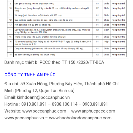
Danh mục thiết bị PCCC theo TT 150 /2020/TT-BCA
CÔNG TY TNHH AN PHÚC
Địa chỉ :59 Xuân Hồng, Phường Bảy Hiền, Thành phố Hồ Chí
Minh (Phường 12, Quận Tân Bình cũ)
Email: kinhdoanh@pcccanphuc.vn
Hotline : 0913.801.891 – 0938.100.114 – 0903.891.891
Website: www.pcccanphuc.com – www.anphucpccc.com –
www.pcccanphuc.vn – www.baoholaodonganphuc.com