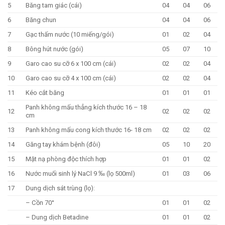
5
Băng tam giác (cái)
04
04
06
6
Băng chun
04
04
06
7
Gạc thấm nước (10 miếng/gói)
01
02
04
8
Bông hút nước (gói)
05
07
10
9
Garo cao su cỡ 6 x 100 cm (cái)
02
02
04
10
Garo cao su cỡ 4 x 100 cm (cái)
02
02
04
11
Kéo cắt băng
01
01
01
Panh không mấu thẳng kích thước 16 – 18
12
02
02
02
cm
13
Panh không mấu cong kích thước 16- 18 cm
02
02
02
14
Găng tay khám bệnh (đôi)
05
10
20
15
Mặt nạ phòng độc thích hợp
01
01
02
16
Nước muối sinh lý NaCl 9 ‰ (lọ 500ml)
01
03
06
17
Dung dịch sát trùng (lọ):
– Cồn 70°
01
01
02
– Dung dịch Betadine
01
01
02