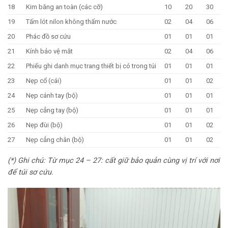
18
Kim băng an toàn (các cỡ)
10
20
30
19
Tấm lót nilon không thấm nước
02
04
06
20
Phác đồ sơ cứu
01
01
01
21
Kính bảo vệ mắt
02
04
06
22
Phiếu ghi danh mục trang thiết bị có trong túi
01
01
01
23
Nẹp cổ (cái)
01
01
02
24
Nẹp cánh tay (bộ)
01
01
01
25
Nẹp cẳng tay (bộ)
01
01
01
26
Nẹp đùi (bộ)
01
01
02
27
Nẹp cẳng chân (bộ)
01
01
02
(*) Ghi chú: Từ mục 24 – 27: cất giữ bảo quản cùng vị trí với nơi
để túi sơ cứu.