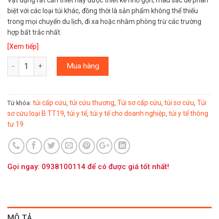
biệt với các loại túi khác, đồng thời là sản phẩm không thể thiếu
trong mọi chuyến du lịch, đi xa hoặc nhằm phòng trừ các trường
hợp bất trắc nhất.
[Xem tiếp]
Số lượng
Mua hàng
túi cấp cứu
túi cứu thương
Túi sơ cấp cứu
túi sơ cứu
Túi
Từ khóa:
,
,
,
,
sơ cứu loại B TT19
túi y tế
túi y tế cho doanh nghiệp
túi y tế thông
,
,
,
tư 19
Gọi ngay: 0938100114 để có được giá tốt nhất!
MÔ TẢ