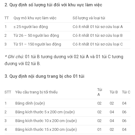
2.
Quy định số lượng túi đối với khu vực làm việc
TT
Quy mô khu vực làm việc
Số lượng và loại túi
1
≤ 25 người lao động
Có ít nhất 01 túi sơ cứu loại A
2
Từ 26 – 50 người lao động
Có ít nhất 01 túi sơ cứu loại B
3
Từ 51 – 150 người lao động
Có ít nhất 01 túi sơ cứu loại C
* Ghi chú:
01 túi B tương dương với 02 túi A và 01 túi C tương
đương với 02 túi B.
3.
Quy định nội dung trang bị cho 01 túi
Túi
STT
Yêu cầu trang bị tối thiểu
Túi B
Túi C
A
1
Băng dính (cuộn)
02
02
04
2
Băng kích thước 5 x 200 cm (cuộn)
02
04
06
3
Băng kích thước 10 x 200 cm (cuộn)
02
04
06
4
Băng kích thước 15 x 200 cm (cuộn)
01
02
04