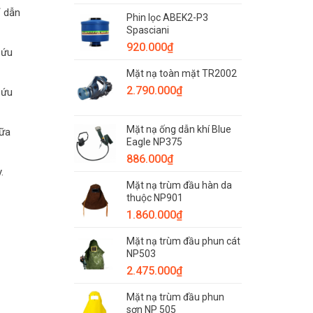
hợp
–
ỉ dẫn
từng
Phin lọc ABEK2-P3
Thiết
môi
Spasciani
bị
trường
không
920.000
₫
làm
cứu
thể
việc
thiếu
Mặt nạ toàn mặt TR2002
khi
2.790.000
₫
xảy
cứu
ra
hỏa
hoạn
Mặt nạ ống dẫn khí Blue
hữa
Eagle NP375
886.000
₫
.
Mặt nạ trùm đầu hàn da
thuộc NP901
1.860.000
₫
Mặt nạ trùm đầu phun cát
NP503
2.475.000
₫
Mặt nạ trùm đầu phun
sơn NP 505