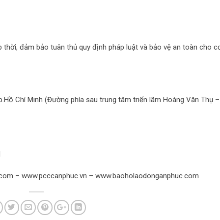
ịp thời, đảm bảo tuân thủ quy định pháp luật và bảo vệ an toàn cho c
Tp.Hồ Chí Minh (Đường phía sau trung tâm triển lãm Hoàng Văn Thụ –
1
.com – www.pcccanphuc.vn – www.baoholaodonganphuc.com