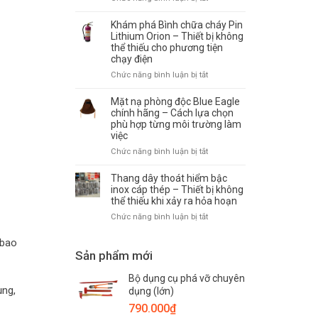
đình,
phin
Bộ
văn
lọc
dụng
Khám phá Bình chữa cháy Pin
phòng
ABEK2-
cụ
Lithium Orion – Thiết bị không
và
P3
thể thiếu cho phương tiện
phá
nhà
–
chạy điện
dỡ
xưởng
Giải
PCCC
Chức năng bình luận bị tắt
ở
pháp
–
Khám
bảo
Thiết
phá
Mặt nạ phòng độc Blue Eagle
vệ
bị
Bình
chính hãng – Cách lựa chọn
hô
hỗ
phù hợp từng môi trường làm
chữa
hấp
trợ
việc
cháy
trước
cứu
Pin
khí
Chức năng bình luận bị tắt
ở
hộ,
Lithium
độc,
Mặt
thoát
Orion
hóa
nạ
Thang dây thoát hiểm bậc
nạn
–
chất
phòng
inox cáp thép – Thiết bị không
cần
Thiết
thể thiếu khi xảy ra hỏa hoạn
độc
thiết
bị
Blue
trong
Chức năng bình luận bị tắt
ở
không
Eagle
mọi
Thang
thể
chính
tình
(bao
dây
thiếu
hãng
huống
Sản phẩm mới
thoát
cho
–
khẩn
hiểm
phương
Cách
cấp
Bộ dụng cụ phá vỡ chuyên
bậc
tiện
lựa
ụng,
inox
dụng (lớn)
chạy
chọn
cáp
điện
790.000
₫
phù
thép