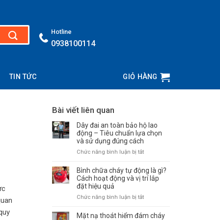
Hotline
0938100114
TIN TỨC
GIỎ HÀNG
Bài viết liên quan
Dây đai an toàn bảo hộ lao
động – Tiêu chuẩn lựa chọn
và sử dụng đúng cách
Chức năng bình luận bị tắt
ở
Dây
đai
Bình chữa cháy tự động là gì?
an
Cách hoạt động và vị trí lắp
đặt hiệu quả
toàn
ực
bảo
Chức năng bình luận bị tắt
ở
quan
hộ
Bình
lao
quy
chữa
Mặt nạ thoát hiểm đám cháy
động