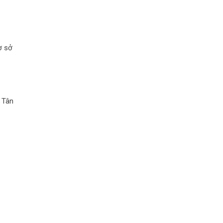
ơ sở
 Tân