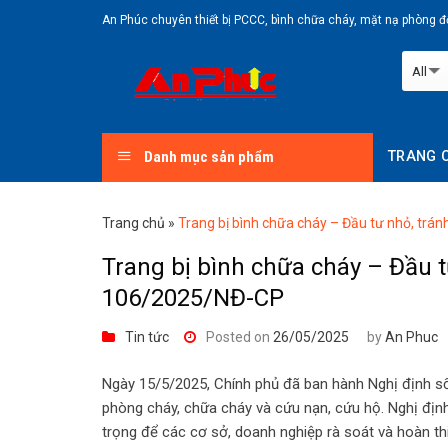
Skip
An Phúc chuyên thiết bị PCCC, bình chữa cháy, mặt nạ phòng độ
to
content
Danh mục sản phẩm
TRANG 
Trang chủ
»
Trang bị bình chữa cháy – Đầu tư nhỏ, trá
Trang bị bình chữa cháy – Đầu t
106/2025/NĐ-CP
Tin tức
Posted on
26/05/2025
by
An Phuc
Ngày 15/5/2025, Chính phủ đã ban hành Nghị định số
phòng cháy, chữa cháy và cứu nạn, cứu hộ. Nghị định
trọng để các cơ sở, doanh nghiệp rà soát và hoàn th