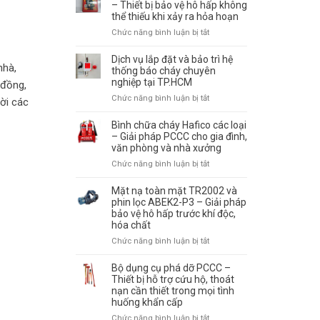
cháy
– Thiết bị bảo vệ hô hấp không
–
thể thiếu khi xảy ra hỏa hoạn
tự
Tiêu
động
Chức năng bình luận bị tắt
ở
chuẩn
là
Mặt
lựa
gì?
nạ
Dịch vụ lắp đặt và bảo trì hệ
chọn
Cách
nhà,
thoát
thống báo cháy chuyên
và
hoạt
nghiệp tại TP.HCM
hiểm
 đồng,
sử
động
đám
dụng
Chức năng bình luận bị tắt
ở
hời các
và
cháy
đúng
Dịch
vị
–
cách
vụ
Bình chữa cháy Hafico các loại
trí
Thiết
lắp
– Giải pháp PCCC cho gia đình,
lắp
bị
văn phòng và nhà xưởng
đặt
đặt
bảo
và
hiệu
Chức năng bình luận bị tắt
ở
vệ
bảo
quả
Bình
hô
trì
chữa
Mặt nạ toàn mặt TR2002 và
hấp
hệ
cháy
phin lọc ABEK2-P3 – Giải pháp
không
thống
bảo vệ hô hấp trước khí độc,
Hafico
thể
báo
hóa chất
các
thiếu
cháy
loại
khi
Chức năng bình luận bị tắt
ở
chuyên
–
xảy
Mặt
nghiệp
Giải
ra
nạ
Bộ dụng cụ phá dỡ PCCC –
tại
pháp
hỏa
toàn
Thiết bị hỗ trợ cứu hộ, thoát
TP.HCM
PCCC
hoạn
nạn cần thiết trong mọi tình
mặt
cho
huống khẩn cấp
TR2002
gia
và
Chức năng bình luận bị tắt
ở