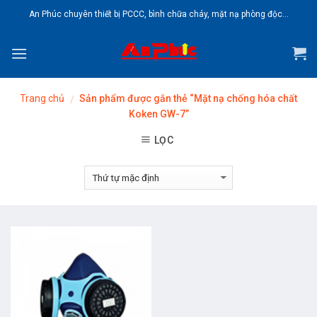
Skip
An Phúc chuyên thiết bị PCCC, bình chữa cháy, mặt nạ phòng độc...
to
content
Trang chủ
Sản phẩm được gắn thẻ “Mặt nạ chống hóa chất
/
Koken GW-7”
LỌC