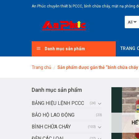
Skip
An Phúc chuyên thiết bị PCCC, bình chữa cháy, mặt nạ phòng độ
to
content
Danh mục sản phẩm
TRANG 
Trang chủ
Sản phẩm được gắn thẻ “bình chữa cháy 
/
Danh mục sản phẩm
BẢNG HIỆU LỆNH PCCC
(24)
BẢO HỘ LAO ĐỘNG
(23)
HẾ
BÌNH CHỮA CHÁY
(103)
ĐÈN CÁC LOẠI
(27)