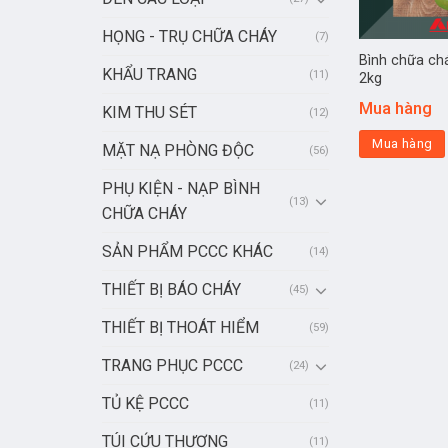
HỌNG - TRỤ CHỮA CHÁY
(7)
Bình chữa ch
KHẨU TRANG
(11)
2kg
Mua hàng
KIM THU SÉT
(12)
Mua hàng
MẶT NẠ PHÒNG ĐỘC
(56)
PHỤ KIỆN - NẠP BÌNH
(13)
CHỮA CHÁY
SẢN PHẨM PCCC KHÁC
(14)
THIẾT BỊ BÁO CHÁY
(45)
THIẾT BỊ THOÁT HIỂM
(59)
TRANG PHỤC PCCC
(24)
TỦ KỆ PCCC
(11)
TÚI CỨU THƯƠNG
(11)