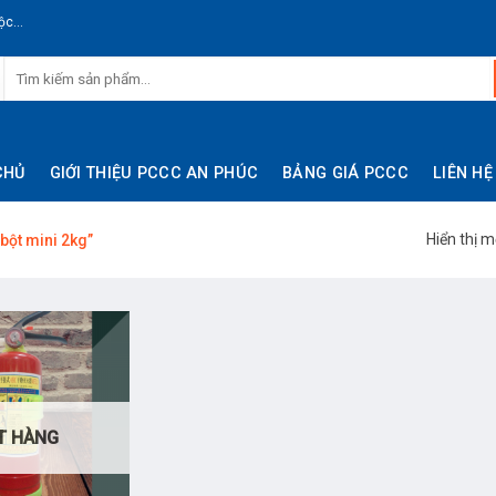
c...
CHỦ
GIỚI THIỆU PCCC AN PHÚC
BẢNG GIÁ PCCC
LIÊN HỆ
Hiển thị m
bột mini 2kg”
T HÀNG