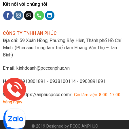
Kết nối với chúng tôi
CÔNG TY TNHH AN PHÚC
Địa chỉ:
59 Xuân Hồng, Phường Bảy Hiền, Thành phố Hồ Chí
Minh.
(Phía sau Trung tâm Triển lãm Hoàng Văn Thụ – Tân
Bình)
Email
: kinhdoanh@pcccanphuc.vn
Hotline
: 0913801891 - 0938100114 - 0903891891
Website
:
https://anphucpccc.com/
Giờ làm việc: 8:00-17:00
hàng ngày
© 2019 Designed by
PCCC ANPHUC