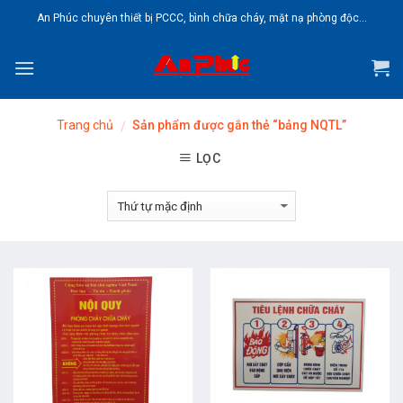
Skip
An Phúc chuyên thiết bị PCCC, bình chữa cháy, mặt nạ phòng độc...
to
content
Trang chủ
Sản phẩm được gắn thẻ “bảng NQTL”
/
LỌC