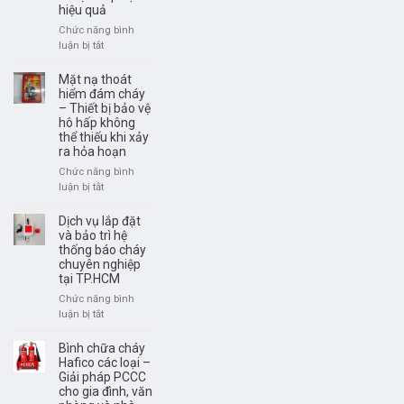
hiệu quả
hộ
lao
Chức năng bình
động
luận bị tắt
ở
–
Bình
Tiêu
chữa
Mặt nạ thoát
chuẩn
cháy
hiểm đám cháy
lựa
– Thiết bị bảo vệ
tự
chọn
hô hấp không
động
và
thể thiếu khi xảy
là
sử
ra hỏa hoạn
gì?
dụng
Cách
Chức năng bình
đúng
hoạt
luận bị tắt
ở
cách
động
Mặt
và
nạ
Dịch vụ lắp đặt
vị
thoát
và bảo trì hệ
trí
thống báo cháy
hiểm
lắp
chuyên nghiệp
đám
đặt
tại TP.HCM
cháy
hiệu
–
Chức năng bình
quả
Thiết
luận bị tắt
ở
bị
Dịch
bảo
vụ
Bình chữa cháy
vệ
lắp
Hafico các loại –
hô
Giải pháp PCCC
đặt
hấp
cho gia đình, văn
và
không