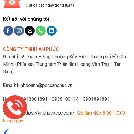
(Tất cả các ngày trong tuần)
Kết nối với chúng tôi
CÔNG TY TNHH AN PHÚC
Địa chỉ:
59 Xuân Hồng, Phường Bảy Hiền, Thành phố Hồ Chí
Minh.
(Phía sau Trung tâm Triển lãm Hoàng Văn Thụ – Tân
Bình)
Email
: kinhdoanh@pcccanphuc.vn
Hotline
: 0913801891 - 0938100114 - 0903891891
Website
:
https://anphucpccc.com/
Giờ làm việc: 8:00-17:00
hàng ngày