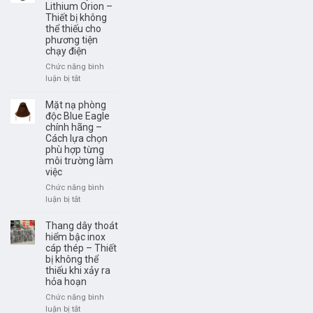
bảo
Lithium Orion –
phá
vệ
Thiết bị không
dỡ
hô
thể thiếu cho
PCCC
phương tiện
hấp
–
chạy điện
trước
Thiết
khí
bị
Chức năng bình
độc,
hỗ
luận bị tắt
ở
hóa
trợ
Khám
chất
cứu
phá
Mặt nạ phòng
hộ,
Bình
độc Blue Eagle
thoát
chính hãng –
chữa
nạn
Cách lựa chọn
cháy
cần
phù hợp từng
Pin
môi trường làm
thiết
Lithium
việc
trong
Orion
mọi
–
Chức năng bình
tình
Thiết
luận bị tắt
ở
huống
bị
Mặt
khẩn
không
nạ
Thang dây thoát
cấp
thể
phòng
hiểm bậc inox
thiếu
cáp thép – Thiết
độc
cho
bị không thể
Blue
phương
thiếu khi xảy ra
Eagle
hỏa hoạn
tiện
chính
chạy
hãng
Chức năng bình
điện
–
luận bị tắt
ở