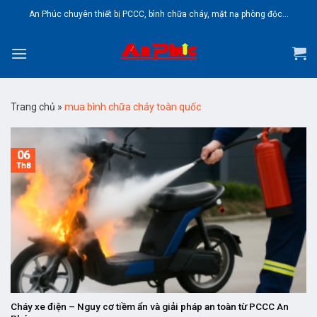
Skip
An Phúc chuyên thiết bị PCCC, bình chữa cháy, mặt nạ phòng độc...
to
content
Trang chủ
»
mua bình chữa cháy toàn quốc
06
Th8
Cháy xe điện – Nguy cơ tiềm ẩn và giải pháp an toàn từ PCCC An