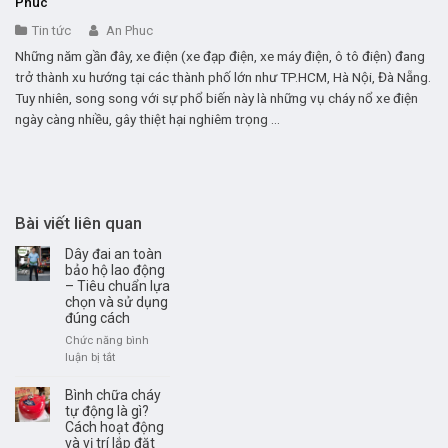
Phúc
Tin tức
An Phuc
Những năm gần đây, xe điện (xe đạp điện, xe máy điện, ô tô điện) đang
trở thành xu hướng tại các thành phố lớn như TP.HCM, Hà Nội, Đà Nẵng.
Tuy nhiên, song song với sự phổ biến này là những vụ cháy nổ xe điện
ngày càng nhiều, gây thiệt hại nghiêm trọng ...
Bài viết liên quan
Dây đai an toàn
bảo hộ lao động
– Tiêu chuẩn lựa
chọn và sử dụng
đúng cách
Chức năng bình
luận bị tắt
ở
Dây
đai
Bình chữa cháy
an
tự động là gì?
Cách hoạt động
toàn
và vị trí lắp đặt
bảo