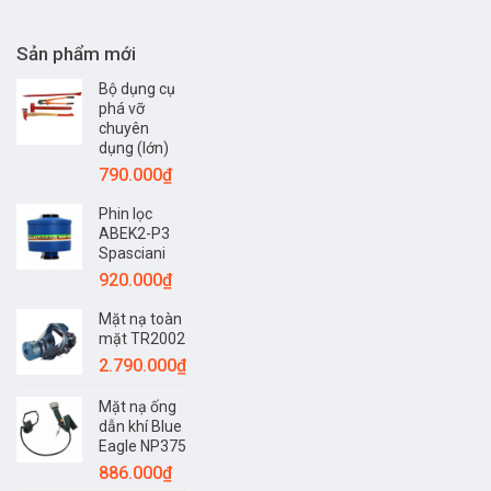
Cách
Thang
lựa
dây
chọn
Sản phẩm mới
thoát
phù
hiểm
hợp
Bộ dụng cụ
bậc
từng
inox
phá vỡ
môi
cáp
chuyên
trường
thép
dụng (lớn)
làm
–
790.000
₫
việc
Thiết
bị
Phin lọc
không
ABEK2-P3
thể
Spasciani
thiếu
khi
920.000
₫
xảy
ra
Mặt nạ toàn
hỏa
mặt TR2002
hoạn
2.790.000
₫
Mặt nạ ống
dẫn khí Blue
Eagle NP375
886.000
₫