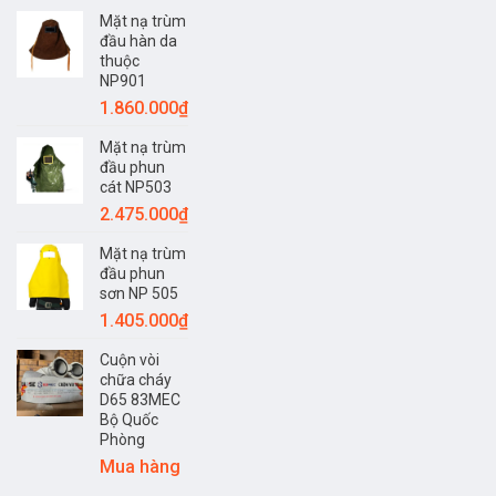
Mặt nạ trùm
đầu hàn da
thuộc
NP901
1.860.000
₫
Mặt nạ trùm
đầu phun
cát NP503
2.475.000
₫
Mặt nạ trùm
đầu phun
sơn NP 505
1.405.000
₫
Cuộn vòi
chữa cháy
D65 83MEC
Bộ Quốc
Phòng
Mua hàng