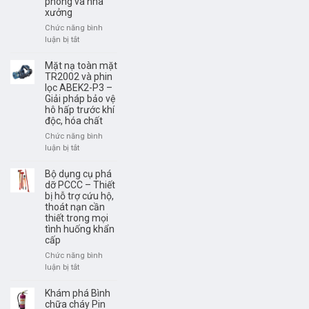
phòng và nhà
bảo
thể
xưởng
trì
thiếu
hệ
Chức năng bình
khi
thống
luận bị tắt
ở
xảy
báo
Bình
ra
cháy
chữa
Mặt nạ toàn mặt
hỏa
chuyên
cháy
TR2002 và phin
hoạn
nghiệp
lọc ABEK2-P3 –
Hafico
tại
Giải pháp bảo vệ
các
TP.HCM
hô hấp trước khí
loại
độc, hóa chất
–
Giải
Chức năng bình
pháp
luận bị tắt
ở
PCCC
Mặt
cho
nạ
Bộ dụng cụ phá
gia
toàn
dỡ PCCC – Thiết
đình,
bị hỗ trợ cứu hộ,
mặt
văn
thoát nạn cần
TR2002
phòng
thiết trong mọi
và
và
tình huống khẩn
phin
cấp
nhà
lọc
xưởng
ABEK2-
Chức năng bình
P3
luận bị tắt
ở
–
Bộ
Giải
dụng
Khám phá Bình
pháp
cụ
chữa cháy Pin