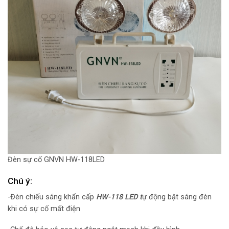
Đèn sự cố GNVN HW-118LED
Chú ý:
-Đèn chiếu sáng khẩn cấp
HW-118 LED t
ự động bật sáng đèn
khi có sự cố mất điện