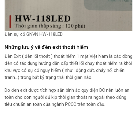
Đèn sự cố GNVN HW-118LED
Những lưu ý về đèn exit thoát hiểm
Đèn Exit ( đèn lối thoát ) thoát hiểm 1 mặt Việt Nam là các dòng
đèn có tác dụng hướng dẫn cấp thiết lối chạy thoát hiểm ra khỏi
khu vực có sự cố nguy hiểm ( như : động đất, cháy nổ, chiến
tranh…) trong bất kỷ trạng thái thời gian nào.
Do đèn exit được tích hợp sẵn bình ắc quy điện DC nên luôn an
toàn cho con người đủ kịp thời gian thoát ra ngoài theo đúng
tiêu chuẩn an toàn của ngành PCCC trên toàn cầu.