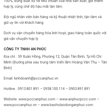
100%, đúng xuất xứ và tiêu chuẩn của nhà sản xuất, giá thành
hợp lý, cùng chế độ hậu mãi tận tâm.
Đội ngũ nhân viên bán hàng và kỹ thuật nhiệt tình, tận tâm và
giữ uy tín với khách hàng.
Dịch vụ vận chuyển hàng hóa linh hoạt, giao hàng toàn quốc với
giá vận chuyển hợp lý.
CÔNG TY TNHH AN PHÚC
Địa chỉ : 59 Xuân Hồng, Phường 12, Quận Tân Bình, Tp.Hồ Chí
Minh (Đường phía sau trung tâm triển lãm Hoàng Văn Thụ – Tân
Bình)
Email: kinhdoanh@pcccanphuc.vn
Hotline : 0913.801.891 – 0938.100.114 – 0903.891.891
Website: www.pcccanphuc.com – www.anphucpccc.com –
www.pcccanphuc.vn – www.baoholaodonganphuc.com