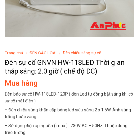
Trang chủ
ĐÈN CÁC LOẠI
Đèn chiếu sáng sự cố
/
/
Đèn sự cố GNVN HW-118LED Thời gian
thắp sáng: 2.0 giờ ( chế độ DC)
Mua hàng
Đèn báo sự cố HW-118LED-120P ( đèn Led tự động bật sáng khi có
sự cố mất điện )
– Đèn chiếu sáng khẩn cấp bóng led siêu sáng 2 x 1.5W. Ánh sáng
trắng hoặc vàng.
– Sử dụng điện áp nguồn ( max ) : 230V AC – 50Hz. Thuộc dòng
treo tường.