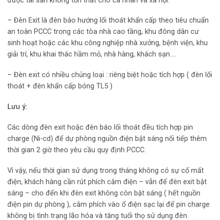
được tài sản không tổn thất cho cá nhân và xã hội.
– Đèn Exit là đèn báo hướng lối thoát khẩn cấp theo tiêu chuẩn
an toàn PCCC trong các tòa nhà cao tầng, khu đông dân cư
sinh hoạt hoặc các khu công nghiệp nhà xưởng, bệnh viện, khu
giải trí, khu khai thác hầm mỏ, nhà hàng, khách sạn….
– Đèn exit có nhiều chủng loại : riêng biệt hoặc tích hợp ( đèn lối
thoát + đèn khẩn cấp bóng TL5 )
Lưu ý:
Các dòng đèn exit hoặc đèn báo lối thoát đều tích hợp pin
charge (Ni-cd) để dự phòng nguồn điện bật sáng nối tiếp thêm
thời gian 2 giờ theo yêu cầu quy định PCCC.
Vì vậy, nếu thời gian sử dụng trong tháng không có sự cố mất
điện, khách hàng cần rút phích cắm điện – vẫn để đèn exit bật
sáng – cho đến khi đèn exit không còn bật sáng ( hết nguồn
điện pin dự phòng ), cắm phích vào ổ điện sạc lại để pin charge
không bị tình trạng lão hóa và tăng tuổi thọ sử dụng đèn.