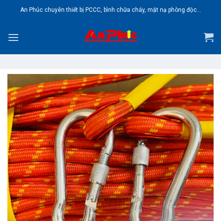
Skip
An Phúc chuyên thiết bị PCCC, bình chữa cháy, mặt nạ phòng độc...
to
content