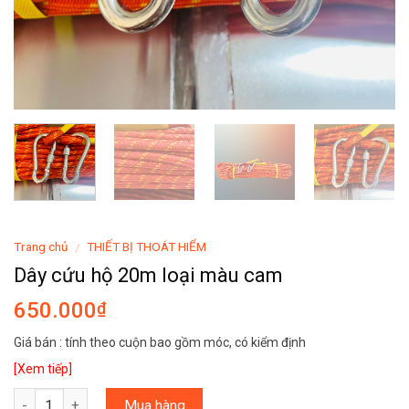
Trang chủ
THIẾT BỊ THOÁT HIỂM
/
Dây cứu hộ 20m loại màu cam
650.000
₫
Giá bán : tính theo cuộn bao gồm móc, có kiểm định
[Xem tiếp]
Số lượng
Mua hàng