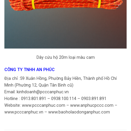
Dây cứu hộ 20m loại màu cam
CÔNG TY TNHH AN PHÚC
Địa chỉ :59 Xuân Hồng, Phường Bảy Hiền, Thành phố Hồ Chí
Minh (Phường 12, Quận Tân Bình cũ)
Email: kinhdoanh@pcccanphuc.vn
Hotline : 0913.801.891 – 0938.100.114 – 0903.891.891
Website: www.pcccanphuc.com – www.anphucpccc.com –
www.pcccanphuc.vn – www.baoholaodonganphuc.com