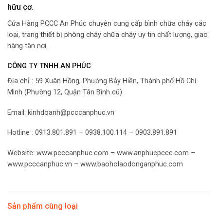
hữu cơ.
Cửa Hàng PCCC An Phúc chuyên cung cấp bình chữa cháy các
loại, trang
thiết bị phòng cháy chữa cháy
uy tin chất lượng, giao
hàng tận nơi.
CÔNG TY TNHH AN PHÚC
Địa chỉ : 59 Xuân Hồng, Phường Bảy Hiền, Thành phố Hồ Chí
Minh (Phường 12, Quận Tân Bình cũ)
Email: kinhdoanh@pcccanphuc.vn
Hotline : 0913.801.891 – 0938.100.114 – 0903.891.891
Website: www.pcccanphuc.com – www.anphucpccc.com –
www.pcccanphuc.vn – www.baoholaodonganphuc.com
Sản phẩm cùng loại