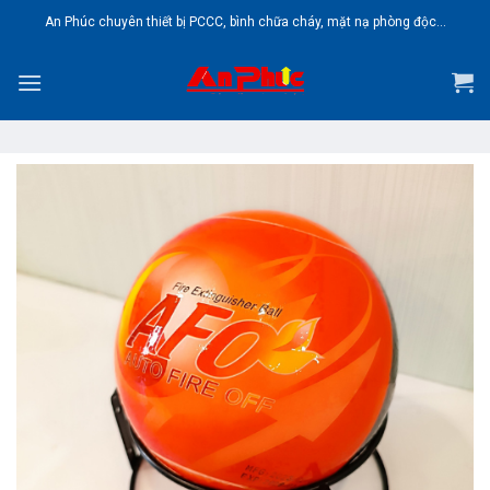
Skip
An Phúc chuyên thiết bị PCCC, bình chữa cháy, mặt nạ phòng độc...
to
content