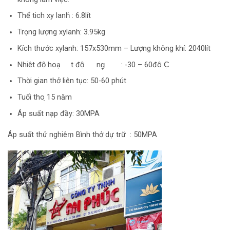
Thể tich xy lanh́ : 6.8lít
Trọng lượng xylanh: 3.95kg
Kích thước xylanh: 157x530mm – Lượng không khí: 2040lít
Nhiêt độ hoạ t độ ng̣ : -30 – 60đô C̣
Thời gian thở liên tục: 50-60 phút
Tuổi tho ̣15 năm
Áp suất nạp đầy: 30MPA
Áp suất thử nghiêṃ Bình thở dự trữ : 50MPA