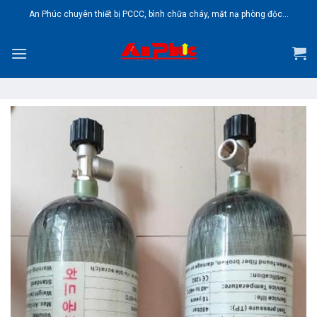
Skip
An Phúc chuyên thiết bị PCCC, bình chữa cháy, mặt nạ phòng độc...
to
content