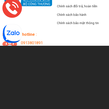
Chính sách đổi trả, hoàn tiền
Chính sách bảo hành
Chính sách bảo mật thông tin
Liên hệ số hotline :
0913801891
(Tất cả các ngày trong tuần)
Kết nối với chúng tôi
CÔNG TY TNHH AN PHÚC
Địa chỉ:
59 Xuân Hồng, Phường Bảy Hiền, Thành phố Hồ Chí
Minh.
(Phía sau Trung tâm Triển lãm Hoàng Văn Thụ – Tân
Bình)