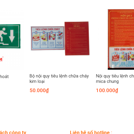
Bộ nội quy tiêu lệnh chữa cháy
Nội quy tiêu lệnh c
thoát
kim loại
mica chung
50.000
₫
100.000
₫
ách công ty
Liên hệ số hotline :