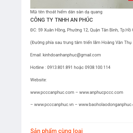
Mũi tên thoát hiểm dán sàn dạ quang
CÔNG TY TNHH AN PHÚC
ĐC: 59 Xuân Hồng, Phường 12, Quận Tân Bình, Tp.Hồ 
(Đường phía sau trung tâm triển lãm Hoàng Văn Thụ 
Email: kinhdoanhanphuc@gmail.com
Hotline : 0913.801.891 hoặc 0938.100.114
Website:
www.pcccanphuc.com – www.anphucpccc.com
– www.pcccanphuc.vn – www.baoholaodonganphuc
Sản phẩm cùng loại