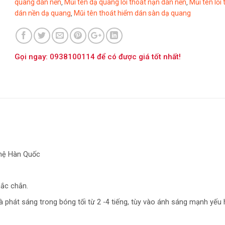
quang dán nền
Mũi tên dạ quang lối thoát nạn dán nền
Mũi tên lối
,
,
dán nền dạ quang
Mũi tên thoát hiểm dán sàn dạ quang
,
Gọi ngay: 0938100114 để có được giá tốt nhất!
ghệ Hàn Quốc
hắc chắn.
 phát sáng trong bóng tối từ 2 -4 tiếng, tùy vào ánh sáng mạnh yếu 