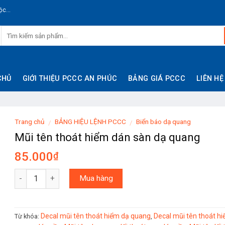
c...
CHỦ
GIỚI THIỆU PCCC AN PHÚC
BẢNG GIÁ PCCC
LIÊN HỆ
Trang chủ
BẢNG HIỆU LỆNH PCCC
Biển báo dạ quang
/
/
Mũi tên thoát hiểm dán sàn dạ quang
85.000
₫
Số lượng
Mua hàng
Decal mũi tên thoát hiểm dạ quang
Decal mũi tên thoát h
Từ khóa:
,