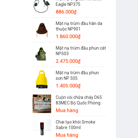
Eagle NP375
886.000
₫
Mặt nạ trùm đầu hàn da
thuộc NP901
1.860.000
₫
Mặt nạ trùm đầu phun cát
NP503
2.475.000
₫
Mặt nạ trùm đầu phun
sơn NP 505
1.405.000
₫
Cuộn vòi chữa cháy D65
83MEC Bộ Quốc Phòng
Mua hàng
Chai tạo khói Smoke
Sabre 100ml
Mua hàng