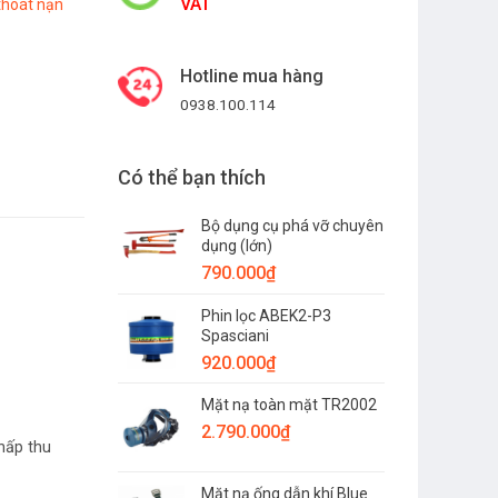
VAT
 thoát nạn
Hotline mua hàng
0938.100.114
Có thể bạn thích
Bộ dụng cụ phá vỡ chuyên
dụng (lớn)
790.000
₫
Phin lọc ABEK2-P3
Spasciani
920.000
₫
Mặt nạ toàn mặt TR2002
2.790.000
₫
hấp thu
Mặt nạ ống dẫn khí Blue