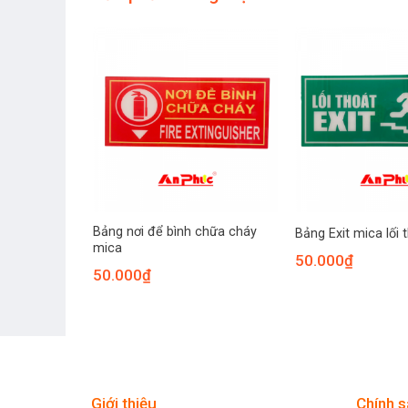
huốc PCCC
Bảng nơi để bình chữa cháy
Bảng Exit mica lối 
mica
50.000
₫
50.000
₫
Giới thiệu
Chính s