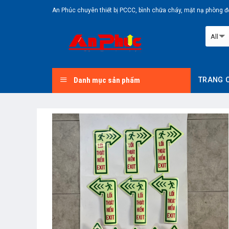
Skip
An Phúc chuyên thiết bị PCCC, bình chữa cháy, mặt nạ phòng độ
to
content
Danh mục sản phẩm
TRANG 