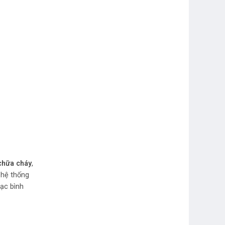
 chữa cháy
,
 hệ thống
sạc bình