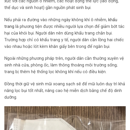
xúc với các nguồn ô nhiễm, các hoạt động thể lực (lao động,
thể dục và sinh hoạt) gần nguồn phát sinh bụi.
Nếu phải ra đường vào những ngày không khí ô nhiễm,
khẩu
trang
là phương tiện được nhiều người lựa chọn để giảm bớt tác
hại của khói bụi. Người dân nên dùng khẩu trang chắn bụi.
Trường hợp chỉ có khẩu trang y tế, người dân cần lồng hai chiếc
vào nhau hoặc lót kèm khăn giấy bên trong để ngăn bụi.
Ngoài những phương pháp trên, người dân cần thường xuyên vệ
sinh nhà cửa, phòng ốc, làm thông thoáng môi trường sống;
trang bị thêm hệ thống lọc không khí nếu có điều kiện.
Đồng thời giữ vệ sinh mũi xoang sạch sẽ để mũi luôn duy trì khả
năng lọc bụi tốt nhất, nâng cao hệ miễn dịch bằng chế độ dinh
dưỡng.