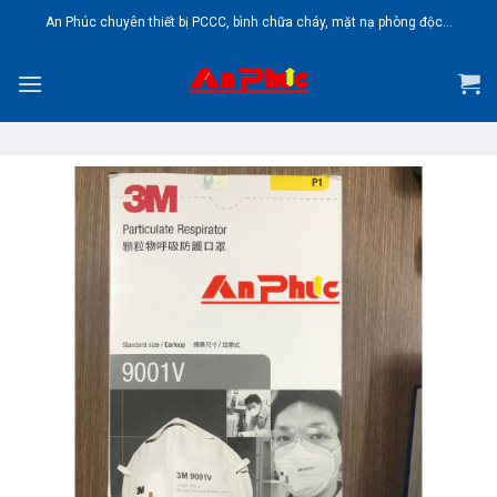
Skip
An Phúc chuyên thiết bị PCCC, bình chữa cháy, mặt nạ phòng độc...
to
content