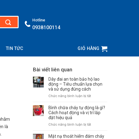
Hotline
0938100114
TIN TỨC
GIỎ HÀNG
Bài viết liên quan
Dây đai an toàn bảo hộ lao
động – Tiêu chuẩn lựa chọn
và sử dụng đúng cách
Chức năng bình luận bị tắt
ở
Dây
đai
Bình chữa cháy tự động là gì?
an
Cách hoạt động và vị trí lắp
đặt hiệu quả
toàn
 nhằm
bảo
Chức năng bình luận bị tắt
ở
n là
hộ
Bình
lao
.
chữa
Mặt nạ thoát hiểm đám cháy
động