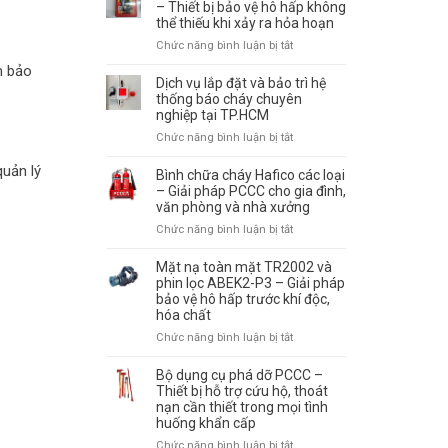
cháy
– Thiết bị bảo vệ hô hấp không
–
thể thiếu khi xảy ra hỏa hoạn
tự
Tiêu
động
Chức năng bình luận bị tắt
ở
chuẩn
là
Mặt
lựa
m bảo
gì?
nạ
Dịch vụ lắp đặt và bảo trì hệ
chọn
Cách
thoát
thống báo cháy chuyên
và
hoạt
nghiệp tại TP.HCM
hiểm
sử
động
đám
dụng
Chức năng bình luận bị tắt
ở
và
cháy
đúng
Dịch
vị
–
cách
uản lý
vụ
Bình chữa cháy Hafico các loại
trí
Thiết
lắp
– Giải pháp PCCC cho gia đình,
lắp
bị
văn phòng và nhà xưởng
đặt
đặt
bảo
và
hiệu
Chức năng bình luận bị tắt
ở
vệ
bảo
quả
Bình
hô
trì
chữa
Mặt nạ toàn mặt TR2002 và
hấp
hệ
cháy
phin lọc ABEK2-P3 – Giải pháp
không
thống
bảo vệ hô hấp trước khí độc,
Hafico
thể
báo
hóa chất
các
thiếu
cháy
loại
khi
Chức năng bình luận bị tắt
ở
chuyên
–
xảy
Mặt
nghiệp
Giải
ra
nạ
Bộ dụng cụ phá dỡ PCCC –
tại
pháp
hỏa
toàn
Thiết bị hỗ trợ cứu hộ, thoát
TP.HCM
PCCC
hoạn
nạn cần thiết trong mọi tình
mặt
cho
huống khẩn cấp
TR2002
gia
và
Chức năng bình luận bị tắt
ở