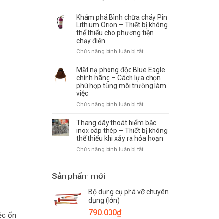
đình,
phin
Bộ
văn
lọc
dụng
Khám phá Bình chữa cháy Pin
phòng
ABEK2-
cụ
Lithium Orion – Thiết bị không
và
P3
thể thiếu cho phương tiện
phá
nhà
–
chạy điện
dỡ
xưởng
Giải
PCCC
Chức năng bình luận bị tắt
ở
pháp
–
Khám
bảo
Thiết
phá
Mặt nạ phòng độc Blue Eagle
vệ
bị
Bình
chính hãng – Cách lựa chọn
hô
hỗ
phù hợp từng môi trường làm
chữa
hấp
trợ
việc
cháy
trước
cứu
Pin
khí
Chức năng bình luận bị tắt
ở
hộ,
Lithium
độc,
Mặt
thoát
Orion
hóa
nạ
Thang dây thoát hiểm bậc
nạn
–
chất
phòng
inox cáp thép – Thiết bị không
cần
Thiết
thể thiếu khi xảy ra hỏa hoạn
độc
thiết
bị
Blue
trong
Chức năng bình luận bị tắt
ở
không
Eagle
mọi
Thang
thể
chính
tình
dây
thiếu
hãng
huống
Sản phẩm mới
thoát
cho
–
khẩn
hiểm
phương
Cách
cấp
Bộ dụng cụ phá vỡ chuyên
bậc
tiện
lựa
inox
dụng (lớn)
chạy
chọn
cáp
điện
790.000
₫
phù
ệc ổn
thép