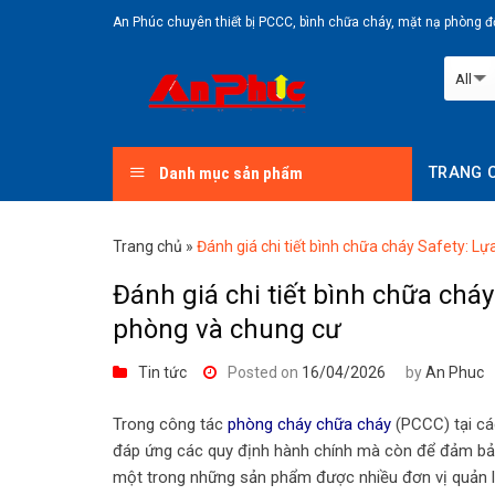
Skip
An Phúc chuyên thiết bị PCCC, bình chữa cháy, mặt nạ phòng độ
to
content
Danh mục sản phẩm
TRANG 
Trang chủ
»
Đánh giá chi tiết bình chữa cháy Safety: L
Đánh giá chi tiết bình chữa chá
phòng và chung cư
Tin tức
Posted on
16/04/2026
by
An Phuc
Trong công tác
phòng cháy chữa cháy
(PCCC) tại cá
đáp ứng các quy định hành chính mà còn để đảm bảo 
một trong những sản phẩm được nhiều đơn vị quản lý 