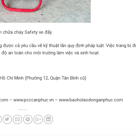
h chữa cháy Safety xe đẩy
g được cả yêu cầu về kỹ thuật lẫn quy định pháp luật. Việc trang bị 
c độ an toàn cho môi trường làm việc và sinh hoạt.
 Hồ Chí Minh (Phường 12, Quận Tân Bình cũ)
1
.com – www.pcccanphuc.vn – www.baoholaodonganphuc.com