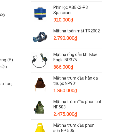
hợp
–
từng
Phin lọc ABEK2-P3
Thiết
môi
Spasciani
bị
oxy
trường
không
920.000
₫
làm
thể
việc
thiếu
Mặt nạ toàn mặt TR2002
khi
2.790.000
₫
xảy
ra
hỏa
hoạn
Mặt nạ ống dẫn khí Blue
ỏng (B)
Eagle NP375
886.000
₫
hiều
Mặt nạ trùm đầu hàn da
thuộc NP901
ao tác,
1.860.000
₫
Mặt nạ trùm đầu phun cát
NP503
2.475.000
₫
Mặt nạ trùm đầu phun
sơn NP 505